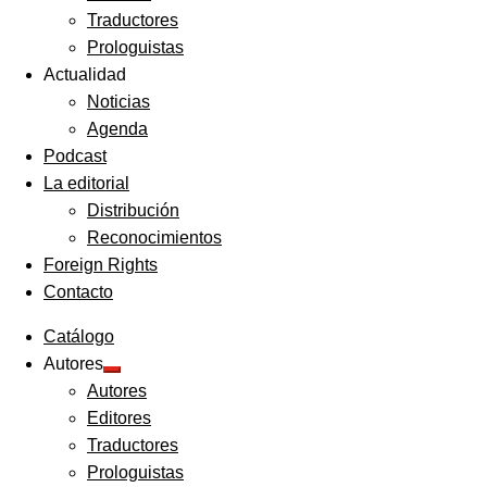
Traductores
Prologuistas
Actualidad
Noticias
Agenda
Podcast
La editorial
Distribución
Reconocimientos
Foreign Rights
Contacto
Catálogo
Autores
Expandir
Autores
el
menú
Editores
hijo
Traductores
Prologuistas