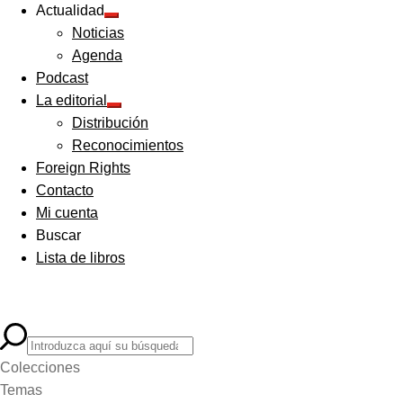
Actualidad
Expandir
Noticias
el
menú
Agenda
hijo
Podcast
La editorial
Expandir
Distribución
el
menú
Reconocimientos
hijo
Foreign Rights
Contacto
Mi cuenta
Buscar
Lista de libros
Colecciones
Temas