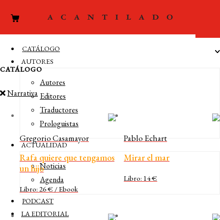
CATÁLOGO
AUTORES
CATÁLOGO
Autores
Narrativa
Editores
Traductores
Prologuistas
Gregorio Casamayor
Pablo Echart
ACTUALIDAD
Rafa quiere que tengamos
Mirar el mar
Noticias
un hijo
Libro: 14 €
Agenda
Libro: 26 € / Ebook
PODCAST
LA EDITORIAL