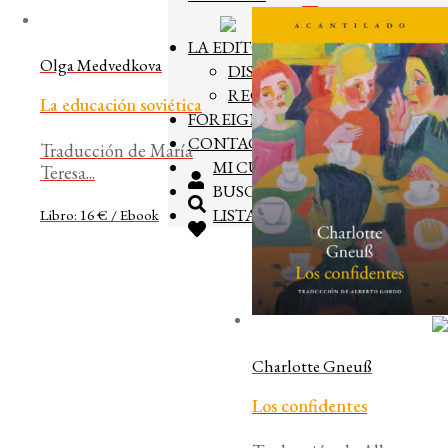
Expandir
LA EDITORIAL
el
Olga Medvedkova
DISTRIBUCIÓN
menú
hijo
RECONOCIMIENTOS
La educación soviética
FOREIGN RIGHTS
CONTACTO
Traducción de María
MI CUENTA
Teresa...
BUSCAR
LISTA DE LIBROS
Libro: 16 € / Ebook
Charlotte Gneuß
Los confidentes