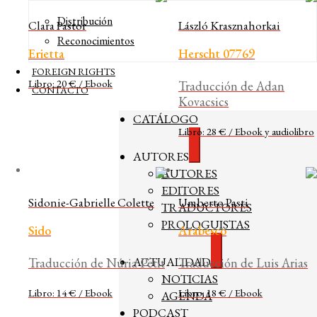
Distribución
Clara Pastor
László Krasznahorkai
Reconocimientos
Erietta
Herscht 07769
FOREIGN RIGHTS
Libro: 20 € / Ebook
Traducción de Adan
CONTACTO
Kovacsics
CATÁLOGO
Libro: 28 € / Ebook y audiolibro
Expandir
AUTORES
el
AUTORES
menú
hijo
EDITORES
Sidonie-Gabrielle Colette
Umberto Pasti
TRADUCTORES
PROLOGUISTAS
Sido
Arabesco
Expandir
ACTUALIDAD
Traducción de Núria Petit
Traducción de Luis Arias
el
NOTICIAS
menú
hijo
Libro: 14 € / Ebook
Libro: 18 € / Ebook
AGENDA
PODCAST