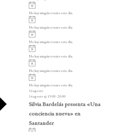
i
A
s
v
o
No hay ningún evento este día.
i
A
s
v
o
No hay ningún evento este día.
i
A
s
v
o
No hay ningún evento este día.
i
A
s
v
o
No hay ningún evento este día.
i
A
s
v
o
No hay ningún evento este día.
i
A
s
v
o
No hay ningún evento este día.
i
14 agosto
s
14 agosto @ 19:00
-
20:00
o
Silvia Bardelás presenta «Una
conciencia nueva» en
Santander
A