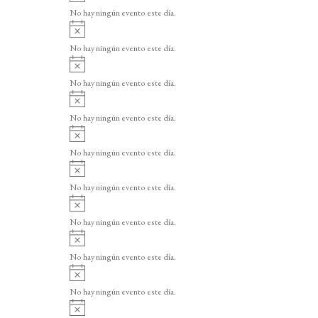
v
o
No hay ningún evento este día.
i
A
s
v
o
No hay ningún evento este día.
i
A
s
v
o
No hay ningún evento este día.
i
A
s
v
o
No hay ningún evento este día.
i
A
s
v
o
No hay ningún evento este día.
i
A
s
v
o
No hay ningún evento este día.
i
A
s
v
o
No hay ningún evento este día.
i
A
s
v
o
No hay ningún evento este día.
i
A
s
v
o
No hay ningún evento este día.
i
A
s