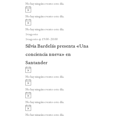
v
v
o
No hay ningún evento este día.
i
e
A
s
v
n
o
No hay ningún evento este día.
i
A
t
s
v
o
No hay ningún evento este día.
o
i
14 agosto
s
s
14 agosto @ 19:00
-
20:00
o
Silvia Bardelás presenta «Una
conciencia nueva» en
Santander
A
v
No hay ningún evento este día.
i
A
s
v
o
No hay ningún evento este día.
i
A
s
v
o
No hay ningún evento este día.
i
A
s
v
o
No hay ningún evento este día.