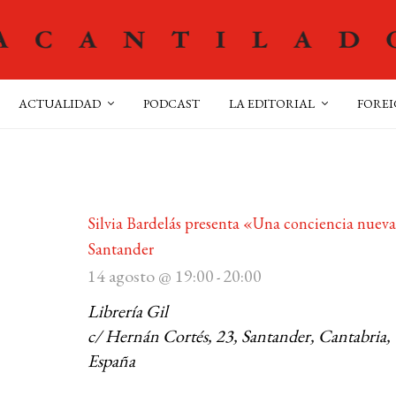
ACTUALIDAD
PODCAST
LA EDITORIAL
FOREI
Silvia Bardelás presenta «Una conciencia nuev
Santander
14 agosto @ 19:00
20:00
-
Librería Gil
c/ Hernán Cortés, 23, Santander, Cantabria,
España