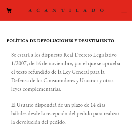
CATÁLOGO
POLÍTICA DE DEVOLUCIONES Y DESISTIMIENTO
AUTORES
Expand
el
Se estará a los dispuesto Real Decreto Legislativo
ACTUALIDAD
Expand
menú
1/2007, de 16 de noviembre, por el que se aprueba
el
hijo
el texto refundido de la Ley General para la
PODCAST
menú
Defensa de los Consumidores y Usuarios y otras
hijo
LA EDITORIAL
leyes complementarias.
Expand
el
FOREIGN RIGHTS
El Usuario dispondrá de un plazo de 14 días
menú
hábiles desde la recepción del pedido para realizar
hijo
CONTACTO
la devolución del pedido.
MI CUENTA