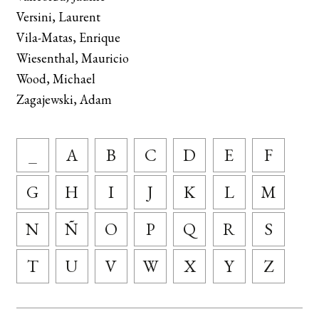
Versini, Laurent
Vila-Matas, Enrique
Wiesenthal, Mauricio
Wood, Michael
Zagajewski, Adam
_
A
B
C
D
E
F
G
H
I
J
K
L
M
N
Ñ
O
P
Q
R
S
T
U
V
W
X
Y
Z