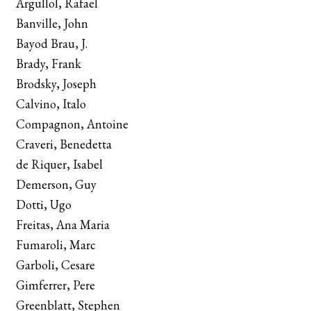
Argullol, Rafael
menú
Banville, John
hijo
LA EDITORIAL
Expand
Bayod Brau, J.
el
Brady, Frank
FOREIGN RIGHTS
menú
Brodsky, Joseph
hijo
CONTACTO
Calvino, Italo
Compagnon, Antoine
MI CUENTA
Craveri, Benedetta
de Riquer, Isabel
BUSCAR
Demerson, Guy
Dotti, Ugo
LISTA DE LIBROS
Freitas, Ana Maria
Fumaroli, Marc
Garboli, Cesare
Gimferrer, Pere
Greenblatt, Stephen