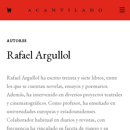
CATÁLOGO
AUTORES
AUTORES
Expand
Rafael Argullol
el
ACTUALIDAD
Expand
menú
el
hijo
PODCAST
menú
Rafael Argullol ha escrito treinta y siete libros, entre
hijo
LA EDITORIAL
los que se cuentan novelas, ensayos y poemarios.
Expand
Además, ha intervenido en diversos proyectos teatrales
el
FOREIGN RIGHTS
y cinematográficos. Como profesor, ha enseñado en
menú
universidades europeas y estadounidenses.
hijo
CONTACTO
Colaborador habitual en diarios y revistas, con
frecuencia ha vinculado su faceta de viajero y su
MI CUENTA