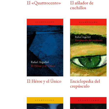
El «Quattrocento»
El afilador de
cuchillos
El Héroe y el Único
Enciclopedia del
crepúsculo