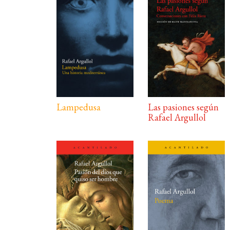
Lampedusa
Las pasiones según
Rafael Argullol