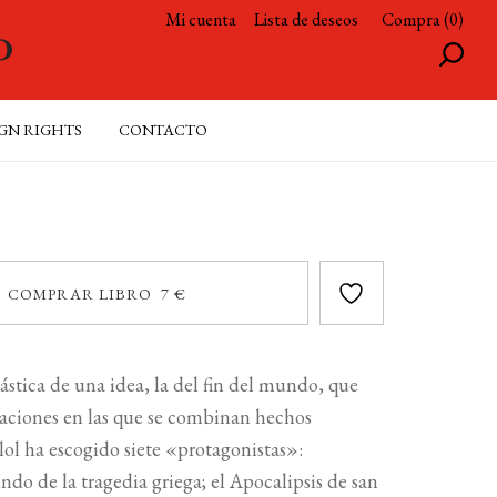
Mi cuenta
Lista de deseos
Compra (0)
GN RIGHTS
CONTACTO
COMPRAR LIBRO 7 €
lástica de una idea, la del fin del mundo, que
rnaciones en las que se combinan hechos
llol ha escogido siete «protagonistas»:
ndo de la tragedia griega; el Apocalipsis de san