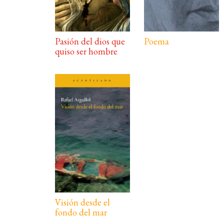
Pasión del dios que
Poema
quiso ser hombre
Visión desde el
fondo del mar