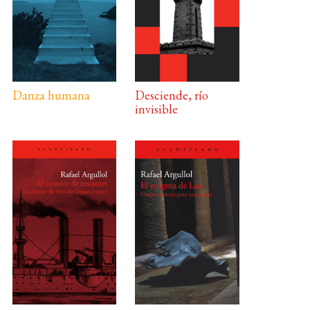
Danza humana
Desciende, río
invisible