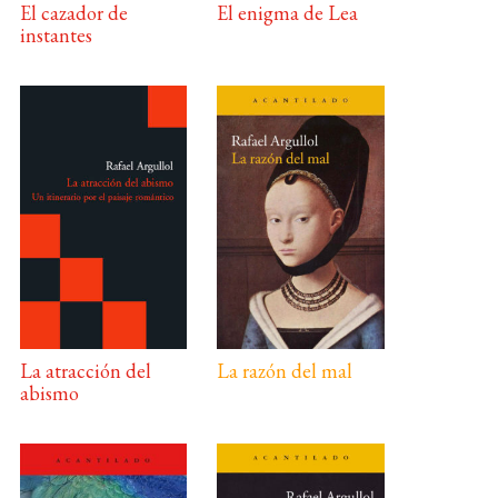
El cazador de
El enigma de Lea
instantes
La atracción del
La razón del mal
abismo