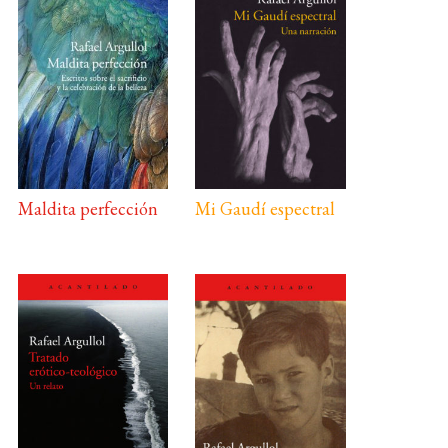
Maldita perfección
Mi Gaudí espectral