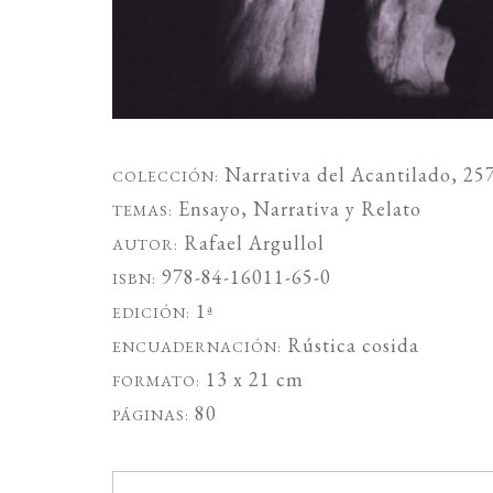
Narrativa del Acantilado
, 25
COLECCIÓN:
Ensayo
,
Narrativa
y
Relato
TEMAS:
Rafael Argullol
AUTOR:
978-84-16011-65-0
ISBN:
1ª
EDICIÓN:
Rústica cosida
ENCUADERNACIÓN:
13 x 21 cm
FORMATO:
80
PÁGINAS: