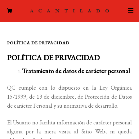
CATÁLOGO
POLÍTICA DE PRIVACIDAD
AUTORES
Expand
POLÍTICA DE PRIVACIDAD
el
ACTUALIDAD
Expand
menú
Tratamiento de datos de carácter personal
el
hijo
PODCAST
menú
QC cumple con lo dispuesto en la Ley Orgánica
hijo
LA EDITORIAL
Expand
15/1999, de 13 de diciembre, de Protección de Datos
el
de carácter Personal y su normativa de desarrollo.
FOREIGN RIGHTS
menú
hijo
El Usuario no facilita información de carácter personal
CONTACTO
alguna por la mera visita al Sitio Web, ni queda
MI CUENTA