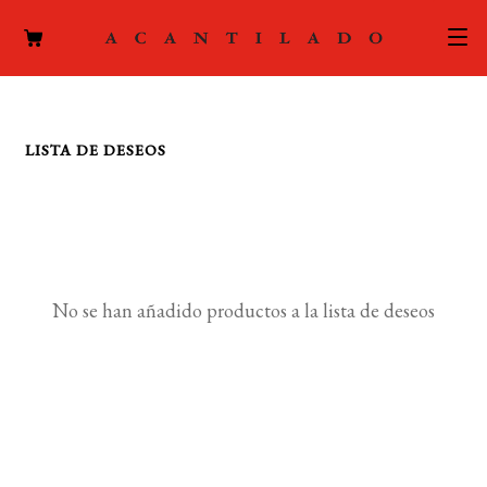
CATÁLOGO
LISTA DE DESEOS
AUTORES
Expand
el
ACTUALIDAD
Expand
menú
el
hijo
PODCAST
menú
No se han añadido productos a la lista de deseos
hijo
LA EDITORIAL
Expand
el
FOREIGN RIGHTS
menú
hijo
CONTACTO
MI CUENTA