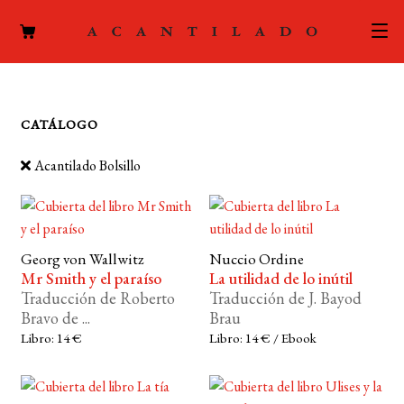
CATÁLOGO
CATÁLOGO
AUTORES
Expand
Acantilado Bolsillo
el
ACTUALIDAD
Expand
menú
el
hijo
PODCAST
menú
Georg von Wallwitz
Nuccio Ordine
hijo
LA EDITORIAL
Expand
Mr Smith y el paraíso
La utilidad de lo inútil
Traducción de Roberto
Traducción de J. Bayod
el
FOREIGN RIGHTS
Bravo de ...
Brau
menú
Libro: 14 €
Libro: 14 € / Ebook
hijo
CONTACTO
MI CUENTA