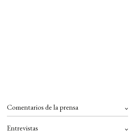
13 x 21 cm
FORMATO:
256
PÁGINAS:
EXTRACTO DEL LIBRO
CUBIERTA DEL LIBRO
Comentarios de la prensa
Entrevistas