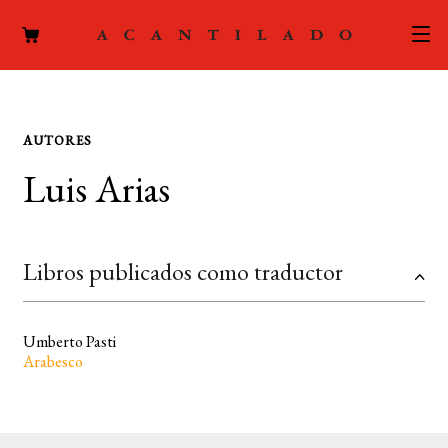
CATÁLOGO
AUTORES
AUTORES
Expand
Luis Arias
el
ACTUALIDAD
Expand
menú
el
hijo
PODCAST
menú
Libros publicados como traductor
hijo
LA EDITORIAL
Expand
el
Umberto Pasti
FOREIGN RIGHTS
menú
Arabesco
hijo
CONTACTO
MI CUENTA