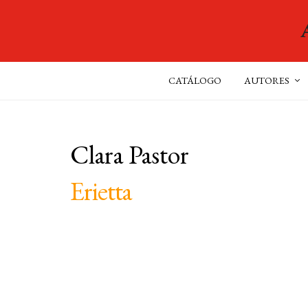
CATÁLOGO
AUTORES
Clara Pastor
Erietta
Narrativa del Acantilado
, 39
COLECCIÓN:
Narrativa
y
Novela
TEMAS: