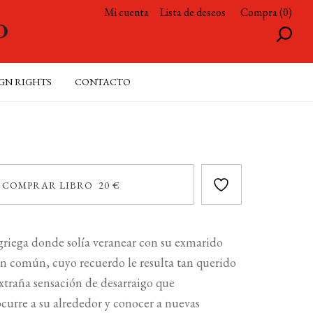
Mi cuenta
Lista de deseos
Compra (0)
GN RIGHTS
CONTACTO
COMPRAR LIBRO 20 €
a griega donde solía veranear con su exmarido
 en común, cuyo recuerdo le resulta tan querido
xtraña sensación de desarraigo que
ocurre a su alrededor y conocer a nuevas