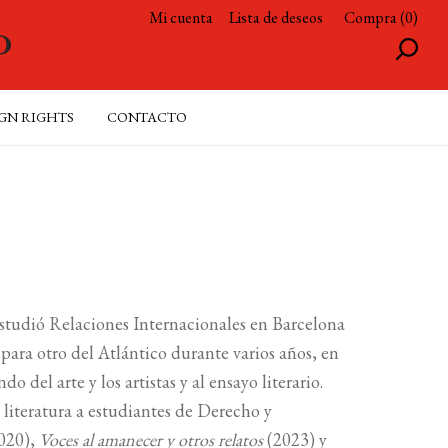
Mi cuenta
Lista de deseos
Compra (0)
GN RIGHTS
CONTACTO
Estudió Relaciones Internacionales en Barcelona
ara otro del Atlántico durante varios años, en
el arte y los artistas y al ensayo literario.
 literatura a estudiantes de Derecho y
020),
Voces al amanecer y otros relatos
(2023) y