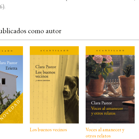
6).
ublicados como autor
Los buenos vecinos
Voces al amanecer y
otros relatos