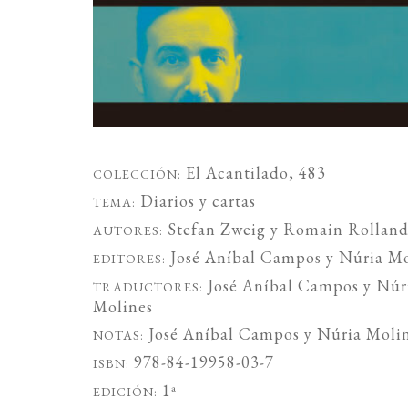
El Acantilado
, 483
COLECCIÓN:
Diarios y cartas
TEMA:
Stefan Zweig
y
Romain Rollan
AUTORES:
José Aníbal Campos
y
Núria Mo
EDITORES:
José Aníbal Campos
y
Núr
TRADUCTORES:
Molines
José Aníbal Campos
y
Núria Moli
NOTAS:
978-84-19958-03-7
ISBN:
1ª
EDICIÓN: