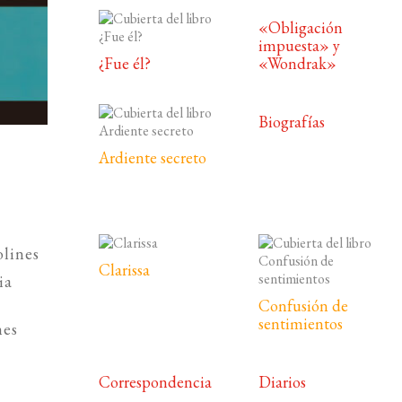
«Obligación
impuesta» y
¿Fue él?
«Wondrak»
Biografías
Ardiente secreto
d
lines
Clarissa
ia
Confusión de
sentimientos
nes
Correspondencia
Diarios