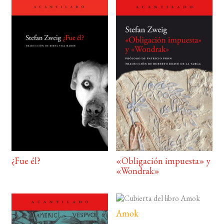
¿Fue él?
«Obligación impuesta» y
«Wondrak»
Amok