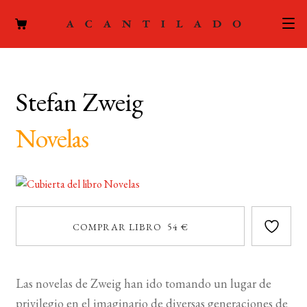
CATÁLOGO
Stefan Zweig
AUTORES
Expand
el
Novelas
ACTUALIDAD
Expand
menú
el
hijo
PODCAST
menú
hijo
LA EDITORIAL
Expand
COMPRAR LIBRO 54 €
el
FOREIGN RIGHTS
menú
hijo
CONTACTO
Las novelas de Zweig han ido tomando un lugar de
privilegio en el imaginario de diversas generaciones de
MI CUENTA