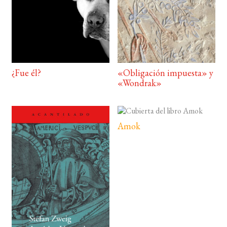
¿Fue él?
«Obligación impuesta» y
«Wondrak»
Amok