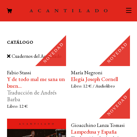
CATÁLOGO
CATÁLOGO
AUTORES
Expand
Cuadernos del Acantilado
el
ACTUALIDAD
Expand
menú
el
Fabio Stassi
María Negroni
hijo
PODCAST
Y de todo mal me sana un
Elegía Joseph Cornell
menú
buen...
Libro: 12 € / Audiolibro
hijo
LA EDITORIAL
Traducción de Andrés
Expand
Barba
el
FOREIGN RIGHTS
Libro: 12 €
menú
hijo
CONTACTO
Gioacchino Lanza Tomasi
Lampedusa y España
MI CUENTA