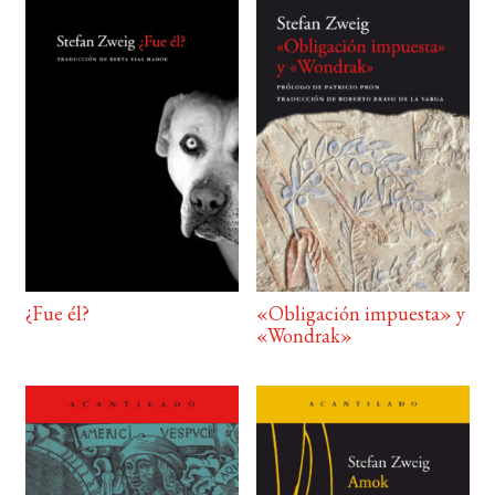
¿Fue él?
«Obligación impuesta» y
«Wondrak»