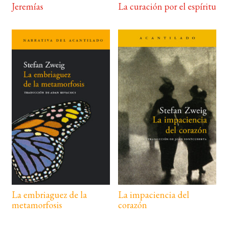
Jeremías
La curación por el espíritu
La embriaguez de la
La impaciencia del
metamorfosis
corazón