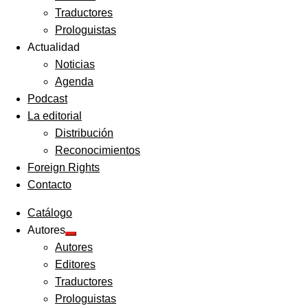
Traductores
Prologuistas
Actualidad
Noticias
Agenda
Podcast
La editorial
Distribución
Reconocimientos
Foreign Rights
Contacto
Catálogo
Autores
Expandir
Autores
el
menú
Editores
hijo
Traductores
Prologuistas