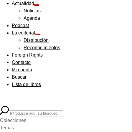
Actualidad
Expandir
Noticias
el
menú
Agenda
hijo
Podcast
La editorial
Expandir
Distribución
el
menú
Reconocimientos
hijo
Foreign Rights
Contacto
Mi cuenta
Buscar
Lista de libros
Colecciones
Temas