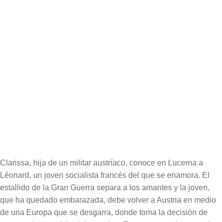
Edición:
8ª
Encuadernación:
Rústica cosida
Formato:
13 x 21 cm
Páginas:
208
Extracto del libro
Cubierta del libro
Clarissa, hija de un militar austríaco, conoce en Lucerna a
Léonard, un joven socialista francés del que se enamora. El
estallido de la Gran Guerra separa a los amantes y la joven,
que ha quedado embarazada, debe volver a Austria en medio
de una Europa que se desgarra, donde toma la decisión de