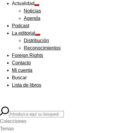
Actualidad
Expandir
Noticias
el
menú
Agenda
hijo
Podcast
La editorial
Expandir
Distribución
el
menú
Reconocimientos
hijo
Foreign Rights
Contacto
Mi cuenta
Buscar
Lista de libros
Colecciones
Temas