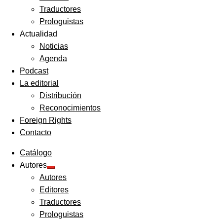
Traductores
Prologuistas
Actualidad
Noticias
Agenda
Podcast
La editorial
Distribución
Reconocimientos
Foreign Rights
Contacto
Catálogo
Autores
Expandir
Autores
el
menú
Editores
hijo
Traductores
Prologuistas