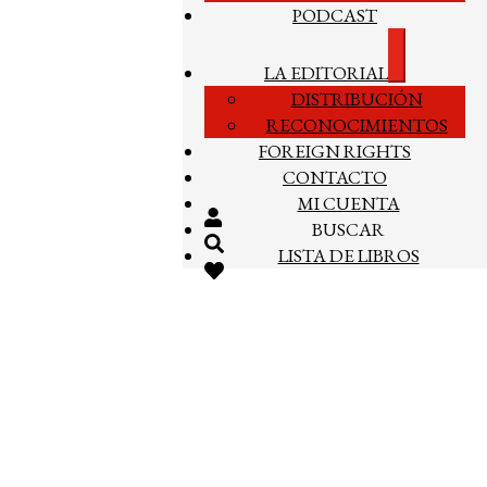
PODCAST
Expandir
LA EDITORIAL
el
DISTRIBUCIÓN
menú
hijo
RECONOCIMIENTOS
FOREIGN RIGHTS
CONTACTO
MI CUENTA
BUSCAR
LISTA DE LIBROS