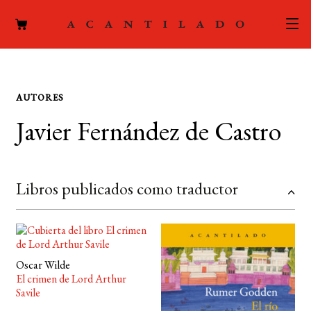
CATÁLOGO
AUTORES
AUTORES
Expand
Javier Fernández de Castro
el
ACTUALIDAD
Expand
menú
el
hijo
PODCAST
menú
Libros publicados como traductor
hijo
LA EDITORIAL
Expand
el
FOREIGN RIGHTS
menú
Oscar Wilde
hijo
CONTACTO
El crimen de Lord Arthur
Savile
MI CUENTA