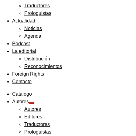
Traductores
Prologuistas
Actualidad
Noticias
Agenda
Podcast
La editorial
Distribución
Reconocimientos
Foreign Rights
Contacto
Catálogo
Autores
Expandir
Autores
el
menú
Editores
hijo
Traductores
Prologuistas