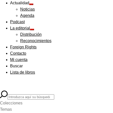
Actualidad
Expandir
Noticias
el
menú
Agenda
hijo
Podcast
La editorial
Expandir
Distribución
el
menú
Reconocimientos
hijo
Foreign Rights
Contacto
Mi cuenta
Buscar
Lista de libros
Colecciones
Temas