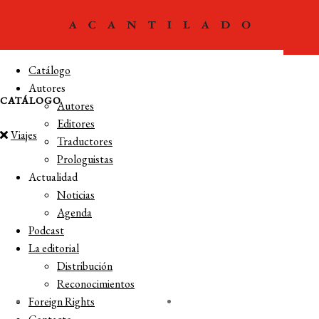
Catálogo
Autores
CATÁLOGO
Autores
Editores
Viajes
Traductores
Prologuistas
Actualidad
Noticias
Agenda
Podcast
La editorial
Distribución
Reconocimientos
Foreign Rights