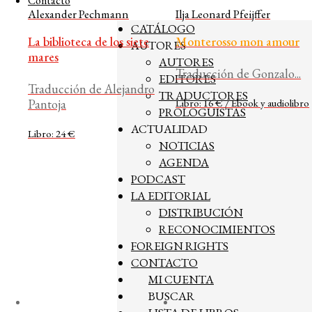
Contacto
Alexander Pechmann
Ilja Leonard Pfeijffer
CATÁLOGO
La biblioteca de los siete
Monterosso mon amour
AUTORES
mares
AUTORES
Traducción de Gonzalo...
EDITORES
Traducción de Alejandro
TRADUCTORES
Libro: 16 € / Ebook y audiolibro
Pantoja
PROLOGUISTAS
ACTUALIDAD
Libro: 24 €
NOTICIAS
AGENDA
PODCAST
LA EDITORIAL
DISTRIBUCIÓN
RECONOCIMIENTOS
FOREIGN RIGHTS
CONTACTO
MI CUENTA
BUSCAR