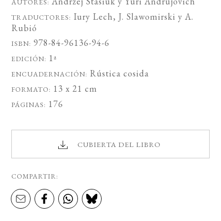
Andrzej Stasiuk
y
Yuri Andrujovich
AUTORES:
Iury Lech
,
J. Slawomirski
y
A.
TRADUCTORES:
Rubió
978-84-96136-94-6
ISBN:
1ª
EDICIÓN:
Rústica cosida
ENCUADERNACIÓN:
13 x 21 cm
FORMATO:
176
PÁGINAS:
CUBIERTA DEL LIBRO
COMPARTIR: