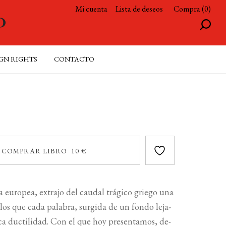
Mi cuenta
Lista de deseos
Compra (0)
GN RIGHTS
CONTACTO
COMPRAR LIBRO 10 €
ca europea, extrajo del caudal trágico griego una
los que cada palabra, surgida de un fondo leja­
ca ductilidad. Con el que hoy presentamos, de­