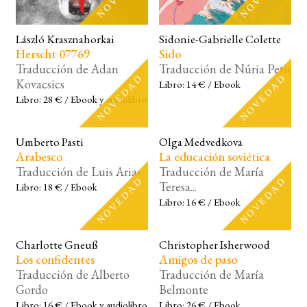
László Krasznahorkai
Sidonie-Gabrielle Colette
Herscht 07769
Sido
Traducción de Adan
Traducción de Núria Petit
Kovacsics
Libro: 14 € / Ebook
Libro: 28 € / Ebook y audiolibro
Umberto Pasti
Olga Medvedkova
Arabesco
La educación soviética
Traducción de Luis Arias
Traducción de María
Teresa...
Libro: 18 € / Ebook
Libro: 16 € / Ebook
Charlotte Gneuß
Christopher Isherwood
Los confidentes
Amigos de paso
Traducción de Alberto
Traducción de María
Gordo
Belmonte
Libro: 16 € / Ebook y audiolibro
Libro: 26 € / Ebook