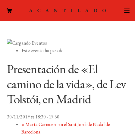
CATÁLOGO
AUTORES
Expand
Este evento ha pasado.
el
ACTUALIDAD
Expand
menú
Presentación de «El
el
hijo
PODCAST
menú
camino de la vida», de Lev
hijo
LA EDITORIAL
Expand
Tolstói, en Madrid
el
FOREIGN RIGHTS
menú
hijo
30/11/2019 @ 18:30
-
19:30
CONTACTO
«
Marta Carnicero en el Sant Jordi de Nadal de
Barcelona
MI CUENTA