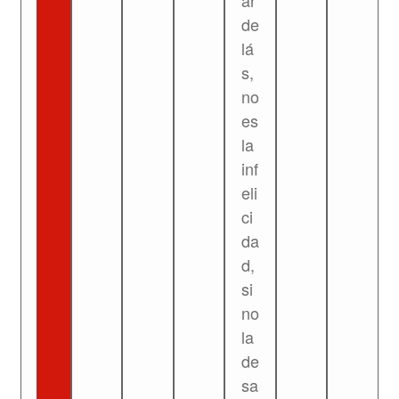
ar
de
lá
s,
no
es
la
inf
eli
ci
da
d,
si
no
la
de
sa