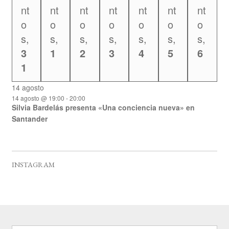
nt
nt
nt
nt
nt
nt
nt
o
o
o
o
o
o
o
s,
s,
s,
s,
s,
s,
s,
3
1
2
3
4
5
6
1
14 agosto
14 agosto @ 19:00
-
20:00
Silvia Bardelás presenta «Una conciencia nueva» en
Santander
INSTAGRAM