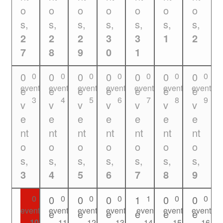
o
o
o
o
o
o
o
s,
s,
s,
s,
s,
s,
s,
2
2
2
3
3
1
2
7
8
9
0
1
0
0
0
0
0
0
0
0
0
0
0
0
0
0
eventos
eventos
eventos
eventos
eventos
eventos
eventos
e
e
e
e
e
e
e
3
4
5
6
7
8
9
v
v
v
v
v
v
v
e
e
e
e
e
e
e
nt
nt
nt
nt
nt
nt
nt
o
o
o
o
o
o
o
s,
s,
s,
s,
s,
s,
s,
3
4
5
6
7
8
9
0
0
0
0
1
0
0
0
0
0
0
1
0
0
eventos
eventos
eventos
eventos
evento
eventos
eventos
e
e
e
e
e
e
e
10
11
12
13
14
15
16