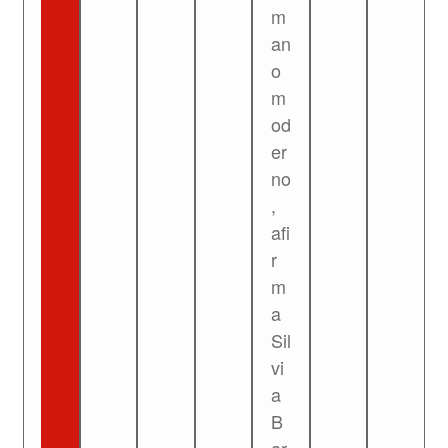
m
an
o
m
od
er
no
,
afi
r
m
a
Sil
vi
a
B