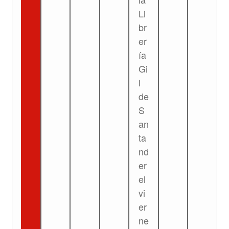
Li
br
er
ía
Gi
l
de
S
an
ta
nd
er
el
vi
er
ne