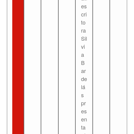
es
cri
to
ra
Sil
vi
a
B
ar
de
lá
s
pr
es
en
ta