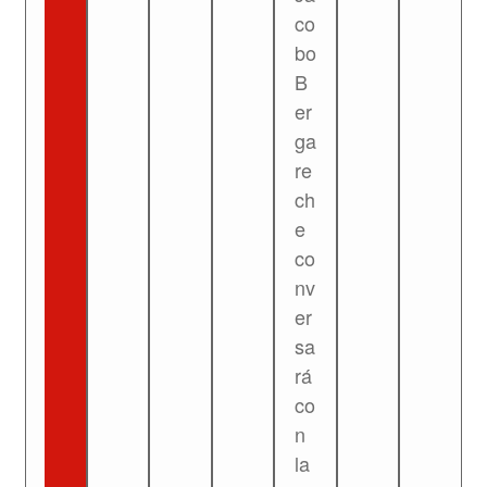
co
bo
B
er
ga
re
ch
e
co
nv
er
sa
rá
co
n
la