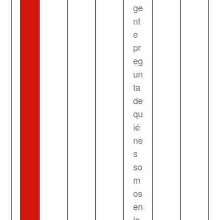
ge
nt
e
pr
eg
un
ta
de
qu
ié
ne
s
so
m
os
en
la