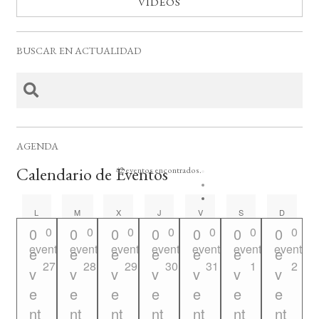
VÍDEOS
BUSCAR EN ACTUALIDAD
AGENDA
Calendario de Eventos
42 eventos encontrados.
LUNES
MARTES
MIÉRCOLES
JUEVES
VIERNES
SÁBADO
DOMING
L
M
X
J
V
S
D
0
0
0
0
0
0
0
0
0
0
0
0
0
0
eventos
eventos
eventos
eventos
eventos
eventos
eventos
e
e
e
e
e
e
e
27
28
29
30
31
1
2
v
v
v
v
v
v
v
e
e
e
e
e
e
e
nt
nt
nt
nt
nt
nt
nt