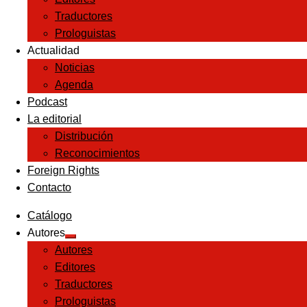
Traductores
Prologuistas
Actualidad
Noticias
Agenda
Podcast
La editorial
Distribución
Reconocimientos
Foreign Rights
Contacto
Catálogo
Autores
Expandir
Autores
el
menú
Editores
hijo
Traductores
Prologuistas