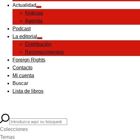
Actualidad
Expandir
Noticias
el
menú
Agenda
hijo
Podcast
La editorial
Expandir
Distribución
el
menú
Reconocimientos
hijo
Foreign Rights
Contacto
Mi cuenta
Buscar
Lista de libros
Colecciones
Temas