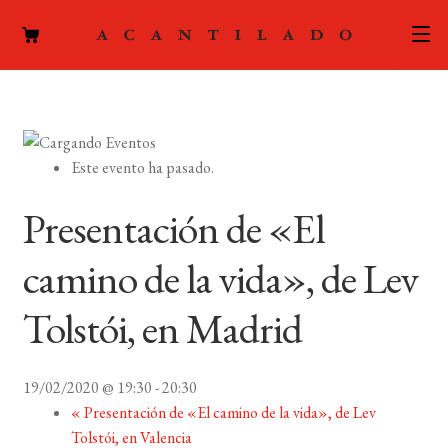
CATÁLOGO
AUTORES
Expand
Este evento ha pasado.
el
ACTUALIDAD
Expand
menú
Presentación de «El
el
hijo
PODCAST
menú
camino de la vida», de Lev
hijo
LA EDITORIAL
Expand
Tolstói, en Madrid
el
FOREIGN RIGHTS
menú
hijo
19/02/2020 @ 19:30
-
20:30
CONTACTO
«
Presentación de «El camino de la vida», de Lev
Tolstói, en Valencia
MI CUENTA