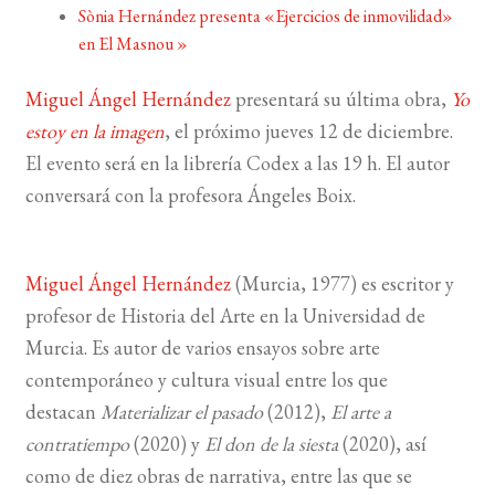
Sònia Hernández presenta «Ejercicios de inmovilidad»
en El Masnou
»
BUSCAR
Miguel Ángel Hernández
presentará
su última obra,
Yo
LISTA DE LIBROS
estoy en la imagen
,
el próximo jueves 12 de diciembre.
El evento será en la librería Codex a las 19 h. El autor
conversará con la profesora Ángeles Boix.
Miguel Ángel Hernández
(Murcia, 1977) es escritor y
profesor de Historia del Arte en la Universidad de
Murcia. Es autor de varios ensayos sobre arte
contemporáneo y cultura visual entre los que
destacan
Materializar el pasado
(
2012
),
El arte a
contratiempo
(
2020
) y
El don de la siesta
(
2020
), así
como de diez obras de narrativa, entre las que se