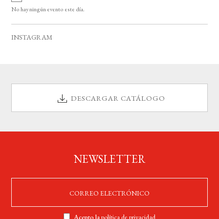
v
o
No hay ningún evento este día.
i
s
o
INSTAGRAM
DESCARGAR CATÁLOGO
NEWSLETTER
Acepto la
política de privacidad