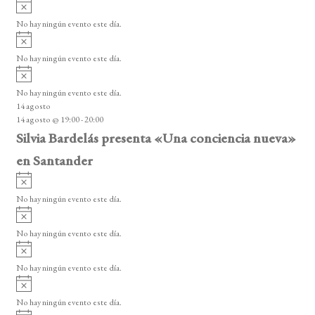
A
s
v
o
No hay ningún evento este día.
i
A
s
v
o
No hay ningún evento este día.
i
A
s
v
o
No hay ningún evento este día.
i
14 agosto
s
14 agosto @ 19:00
-
20:00
o
Silvia Bardelás presenta «Una conciencia nueva»
en Santander
A
v
No hay ningún evento este día.
i
A
s
v
o
No hay ningún evento este día.
i
A
s
v
o
No hay ningún evento este día.
i
A
s
v
o
No hay ningún evento este día.
i