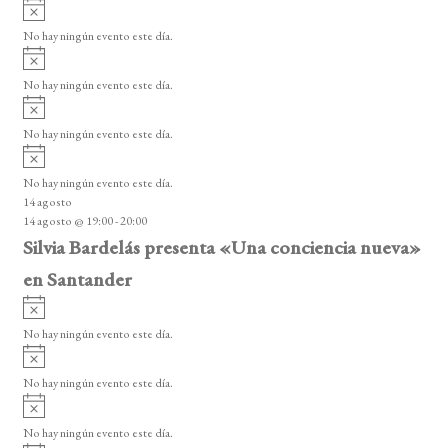
A
s
s
v
o
No hay ningún evento este día.
i
A
s
v
o
No hay ningún evento este día.
i
A
s
v
o
No hay ningún evento este día.
i
A
s
v
o
No hay ningún evento este día.
i
14 agosto
s
14 agosto @ 19:00
-
20:00
o
Silvia Bardelás presenta «Una conciencia nueva»
en Santander
A
v
No hay ningún evento este día.
i
A
s
v
o
No hay ningún evento este día.
i
A
s
v
o
No hay ningún evento este día.
i