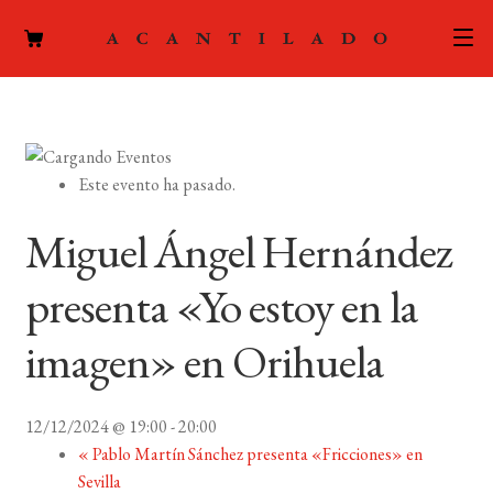
CATÁLOGO
AUTORES
Expand
Este evento ha pasado.
el
ACTUALIDAD
Expand
menú
Miguel Ángel Hernández
el
hijo
PODCAST
menú
presenta «Yo estoy en la
hijo
LA EDITORIAL
Expand
imagen» en Orihuela
el
FOREIGN RIGHTS
menú
hijo
12/12/2024 @ 19:00
-
20:00
CONTACTO
«
Pablo Martín Sánchez presenta «Fricciones» en
Sevilla
MI CUENTA