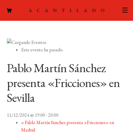
CATÁLOGO
AUTORES
Expand
Este evento ha pasado.
el
ACTUALIDAD
Expand
menú
Pablo Martín Sánchez
el
hijo
PODCAST
menú
presenta «Fricciones» en
hijo
LA EDITORIAL
Expand
Sevilla
el
FOREIGN RIGHTS
menú
hijo
11/12/2024 @ 19:00
-
20:00
CONTACTO
«
Pablo Martín Sánchez presenta «Fricciones» en
Madrid
MI CUENTA