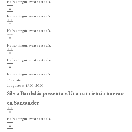
o
No hay ningún evento este día.
i
e
A
s
v
n
o
No hay ningún evento este día.
i
A
t
s
v
o
No hay ningún evento este día.
o
i
A
s
s
v
o
No hay ningún evento este día.
i
A
s
v
o
No hay ningún evento este día.
i
A
s
v
o
No hay ningún evento este día.
i
14 agosto
s
14 agosto @ 19:00
-
20:00
o
Silvia Bardelás presenta «Una conciencia nueva»
en Santander
A
v
No hay ningún evento este día.
i
A
s
v
o