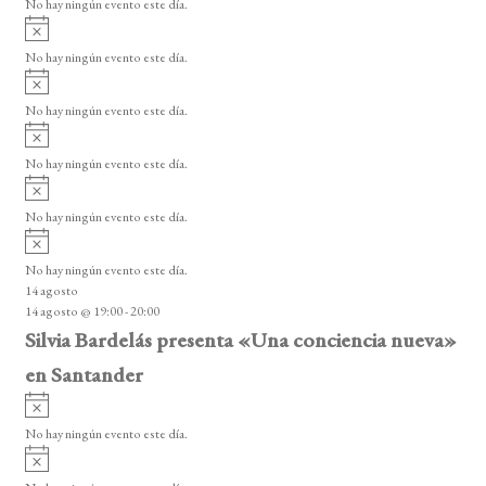
No hay ningún evento este día.
i
A
s
v
o
No hay ningún evento este día.
i
A
s
v
o
No hay ningún evento este día.
i
A
s
v
o
No hay ningún evento este día.
i
A
s
v
o
No hay ningún evento este día.
i
A
s
v
o
No hay ningún evento este día.
i
14 agosto
s
14 agosto @ 19:00
-
20:00
o
Silvia Bardelás presenta «Una conciencia nueva»
en Santander
A
v
No hay ningún evento este día.
i
A
s
v
o