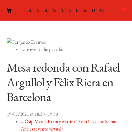
CATÁLOGO
AUTORES
Expand
Este evento ha pasado.
el
ACTUALIDAD
Expand
menú
Mesa redonda con Rafael
el
hijo
PODCAST
menú
Argullol y Fèlix Riera en
hijo
LA EDITORIAL
Expand
Barcelona
el
FOREIGN RIGHTS
menú
hijo
19/01/2021 @ 18:30
-
19:30
CONTACTO
«
Ósip Mandelstam y Marina Tsvietáieva con Selma
Ancira (evento virtual)
MI CUENTA