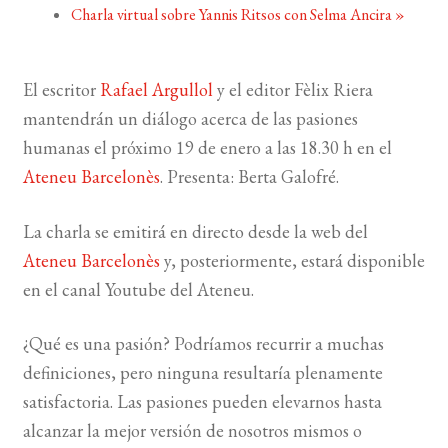
Charla virtual sobre Yannis Ritsos con Selma Ancira
»
BUSCAR
El escritor
Rafael Argullol
y el editor Fèlix Riera
LISTA DE LIBROS
mantendrán un diálogo acerca de las pasiones
humanas el próximo 19 de enero a las 18.30 h en el
Ateneu Barcelonès
. Presenta: Berta Galofré.
La charla se emitirá en directo desde la web del
Ateneu Barcelonès
y, posteriormente, estará disponible
en el canal Youtube del Ateneu.
¿Qué es una pasión? Podríamos recurrir a muchas
definiciones, pero ninguna resultaría plenamente
satisfactoria. Las pasiones pueden elevarnos hasta
alcanzar la mejor versión de nosotros mismos o