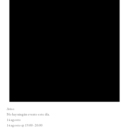
Aviso
No hay ningún evento este día.
14 agosto
14 agosto @ 19:00
-
20:00