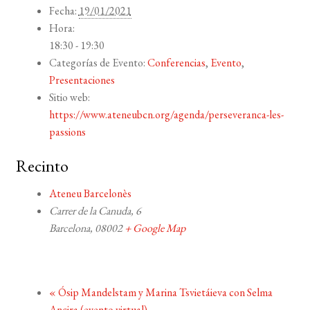
Fecha:
19/01/2021
Hora:
18:30 - 19:30
Categorías de Evento:
Conferencias
,
Evento
,
Presentaciones
Sitio web:
https://www.ateneubcn.org/agenda/perseveranca-les-
passions
Recinto
Ateneu Barcelonès
Carrer de la Canuda, 6
Barcelona
,
08002
+ Google Map
«
Ósip Mandelstam y Marina Tsvietáieva con Selma
Ancira (evento virtual)