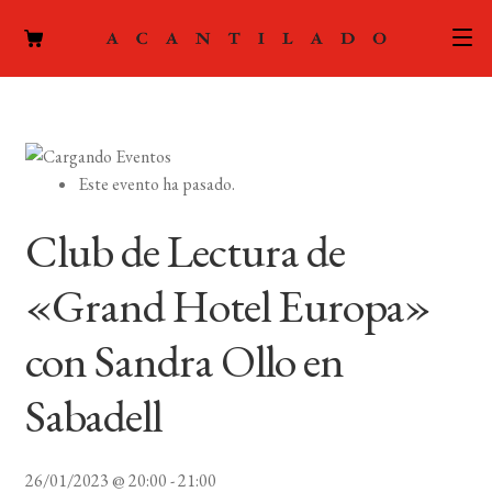
CATÁLOGO
AUTORES
Expand
Este evento ha pasado.
el
ACTUALIDAD
Expand
menú
Club de Lectura de
el
hijo
PODCAST
menú
«Grand Hotel Europa»
hijo
LA EDITORIAL
Expand
con Sandra Ollo en
el
FOREIGN RIGHTS
menú
Sabadell
hijo
CONTACTO
26/01/2023 @ 20:00
-
21:00
MI CUENTA