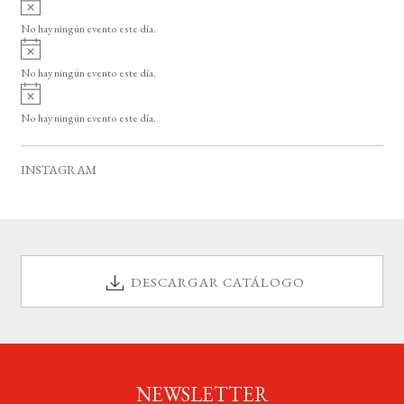
A
s
v
o
No hay ningún evento este día.
i
A
s
v
o
No hay ningún evento este día.
i
A
s
v
o
No hay ningún evento este día.
i
s
o
INSTAGRAM
DESCARGAR CATÁLOGO
NEWSLETTER