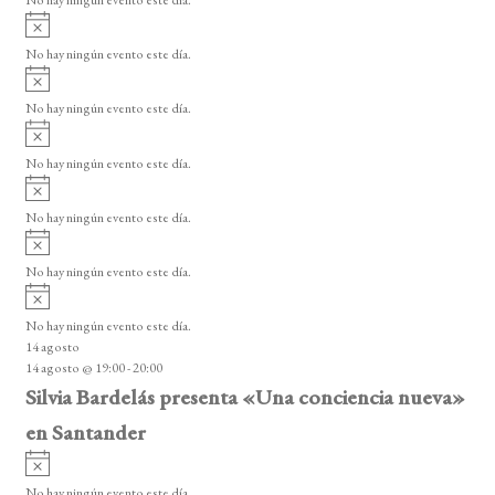
No hay ningún evento este día.
i
e
A
s
v
n
o
No hay ningún evento este día.
i
A
t
s
v
o
No hay ningún evento este día.
o
i
A
s
s
v
o
No hay ningún evento este día.
i
A
s
v
o
No hay ningún evento este día.
i
A
s
v
o
No hay ningún evento este día.
i
A
s
v
o
No hay ningún evento este día.
i
14 agosto
s
14 agosto @ 19:00
-
20:00
o
Silvia Bardelás presenta «Una conciencia nueva»
en Santander
A
v
No hay ningún evento este día.