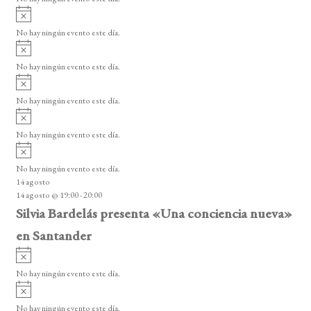
i
A
s
v
o
No hay ningún evento este día.
i
A
s
v
o
No hay ningún evento este día.
i
A
s
v
o
No hay ningún evento este día.
i
A
s
v
o
No hay ningún evento este día.
i
A
s
v
o
No hay ningún evento este día.
i
14 agosto
s
14 agosto @ 19:00
-
20:00
o
Silvia Bardelás presenta «Una conciencia nueva»
en Santander
A
v
No hay ningún evento este día.
i
A
s
v
o
No hay ningún evento este día.