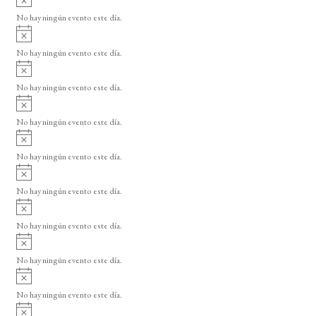
s
v
o
No hay ningún evento este día.
i
A
s
v
o
No hay ningún evento este día.
i
A
s
v
o
No hay ningún evento este día.
i
A
s
v
o
No hay ningún evento este día.
i
A
s
v
o
No hay ningún evento este día.
i
A
s
v
o
No hay ningún evento este día.
i
A
s
v
o
No hay ningún evento este día.
i
A
s
v
o
No hay ningún evento este día.
i
A
s
v
o
No hay ningún evento este día.
i
A
s