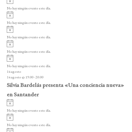
s
v
o
No hay ningún evento este día.
i
A
s
v
o
No hay ningún evento este día.
i
A
s
v
o
No hay ningún evento este día.
i
A
s
v
o
No hay ningún evento este día.
i
A
s
v
o
No hay ningún evento este día.
i
14 agosto
s
14 agosto @ 19:00
-
20:00
o
Silvia Bardelás presenta «Una conciencia nueva»
en Santander
A
v
No hay ningún evento este día.
i
A
s
v
o
No hay ningún evento este día.
i
A