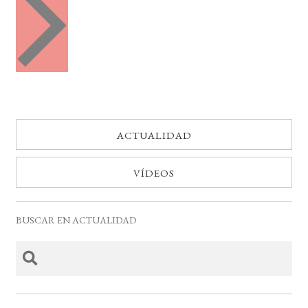
e
t
n
o
t
o
s
s
ACTUALIDAD
VÍDEOS
BUSCAR EN ACTUALIDAD