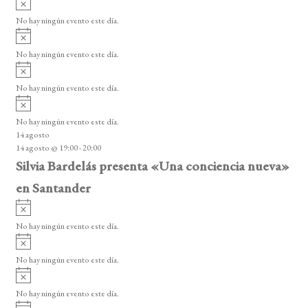
e
s
v
n
o
No hay ningún evento este día.
i
A
t
s
v
o
No hay ningún evento este día.
o
i
A
s
s
v
o
No hay ningún evento este día.
i
A
s
v
o
No hay ningún evento este día.
i
14 agosto
s
14 agosto @ 19:00
-
20:00
o
Silvia Bardelás presenta «Una conciencia nueva»
en Santander
A
v
No hay ningún evento este día.
i
A
s
v
o
No hay ningún evento este día.
i
A
s
v
o
No hay ningún evento este día.
i
A