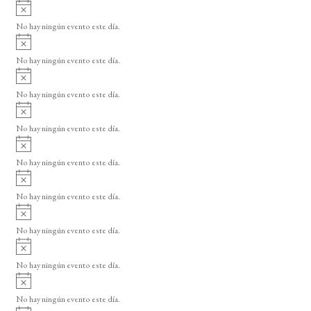
n
A
s
t
v
o
No hay ningún evento este día.
i
o
A
s
v
o
s
No hay ningún evento este día.
i
A
s
v
o
No hay ningún evento este día.
i
A
s
v
o
No hay ningún evento este día.
i
A
s
v
o
No hay ningún evento este día.
i
A
s
v
o
No hay ningún evento este día.
i
A
s
v
o
No hay ningún evento este día.
i
A
s
v
o
No hay ningún evento este día.
i
A
s
v
o
No hay ningún evento este día.
i