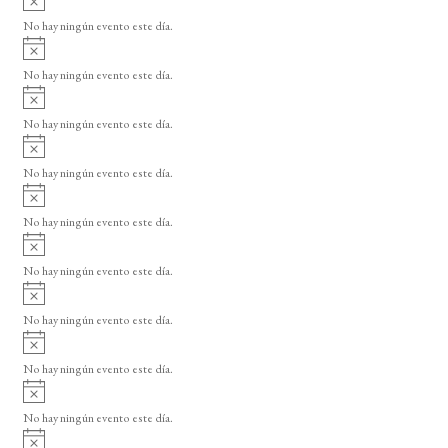
s
v
o
No hay ningún evento este día.
i
A
s
v
o
No hay ningún evento este día.
i
A
s
v
o
No hay ningún evento este día.
i
A
s
v
o
No hay ningún evento este día.
i
A
s
v
o
No hay ningún evento este día.
i
A
s
v
o
No hay ningún evento este día.
i
A
s
v
o
No hay ningún evento este día.
i
A
s
v
o
No hay ningún evento este día.
i
A
s
v
o
No hay ningún evento este día.
i
A
s