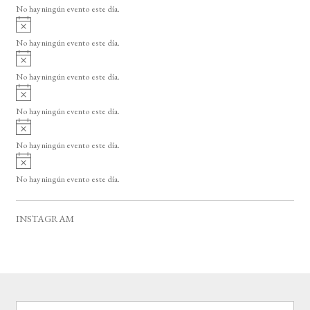
v
o
No hay ningún evento este día.
i
A
s
v
o
No hay ningún evento este día.
i
A
s
v
o
No hay ningún evento este día.
i
A
s
v
o
No hay ningún evento este día.
i
A
s
v
o
No hay ningún evento este día.
i
A
s
v
o
No hay ningún evento este día.
i
s
o
INSTAGRAM