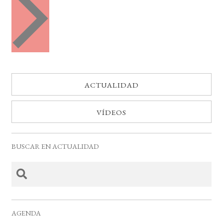
e
t
n
o
t
o
s
s
ACTUALIDAD
VÍDEOS
BUSCAR EN ACTUALIDAD
AGENDA