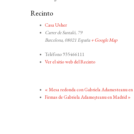
Recinto
Casa Usher
Carrer de Santaló, 79
Barcelona
,
08021
España
+ Google Map
Teléfono
935466111
Ver el sitio web del Recinto
«
Mesa redonda con Gabriela Adamesteanu en
Firmas de Gabriela Adameșteanu en Madrid
»