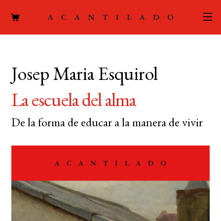
CATÁLOGO
Josep Maria Esquirol
AUTORES
Expand
el
La escuela del alma
ACTUALIDAD
Expand
menú
el
hijo
De la forma de educar a la manera de vivir
PODCAST
menú
hijo
LA EDITORIAL
Expand
el
FOREIGN RIGHTS
menú
hijo
CONTACTO
MI CUENTA