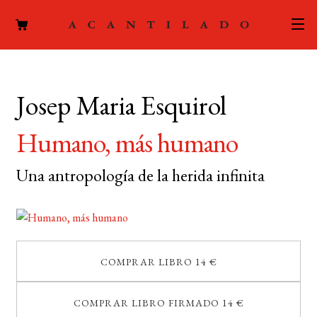
CATÁLOGO
Josep Maria Esquirol
AUTORES
Expand
el
Humano, más humano
ACTUALIDAD
Expand
menú
el
hijo
Una antropología de la herida infinita
PODCAST
menú
hijo
LA EDITORIAL
Expand
el
FOREIGN RIGHTS
menú
COMPRAR LIBRO 14 €
hijo
CONTACTO
COMPRAR LIBRO FIRMADO 14 €
MI CUENTA