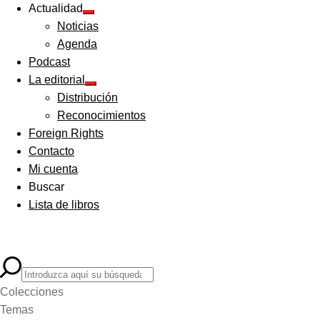
Actualidad
Expandir
Noticias
el
menú
Agenda
hijo
Podcast
La editorial
Expandir
Distribución
el
menú
Reconocimientos
hijo
Foreign Rights
Contacto
Mi cuenta
Buscar
Lista de libros
Colecciones
Temas