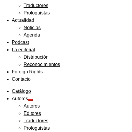
Traductores
Prologuistas
Actualidad
Noticias
Agenda
Podcast
La editorial
Distribución
Reconocimientos
Foreign Rights
Contacto
Catálogo
Autores
Expandir
Autores
el
menú
Editores
hijo
Traductores
Prologuistas