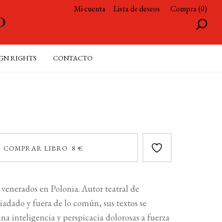
Mi cuenta
Lista de deseos
Compra (0)
GN RIGHTS
CONTACTO
COMPRAR LIBRO 8 €
 venerados en Polonia. Autor teatral de
piadado y fuera de lo común, sus textos se
a inteligencia y perspicacia dolorosas a fuerza