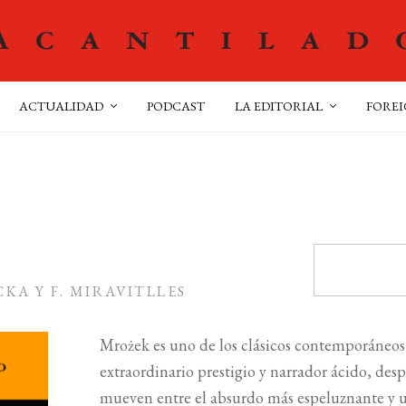
ACTUALIDAD
PODCAST
LA EDITORIAL
FOREI
A Y F. MIRAVITLLES
Mro
ż
ek es uno de los clásicos contemporáneos
extraordinario prestigio y narrador ácido, des
mueven entre el absurdo más espeluznante y un