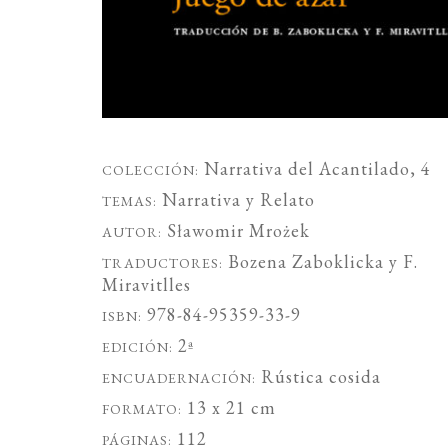
Narrativa del Acantilado
, 4
COLECCIÓN:
Narrativa
y
Relato
TEMAS:
Sławomir Mrożek
AUTOR:
Bozena Zaboklicka
y
F.
TRADUCTORES:
Miravitlles
978-84-95359-33-9
ISBN:
2ª
EDICIÓN:
Rústica cosida
ENCUADERNACIÓN:
13 x 21 cm
FORMATO:
112
PÁGINAS: