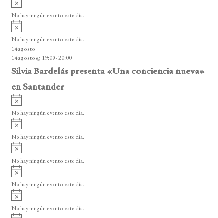
A
s
v
o
No hay ningún evento este día.
i
A
s
v
o
No hay ningún evento este día.
i
14 agosto
s
14 agosto @ 19:00
-
20:00
o
Silvia Bardelás presenta «Una conciencia nueva»
en Santander
A
v
No hay ningún evento este día.
i
A
s
v
o
No hay ningún evento este día.
i
A
s
v
o
No hay ningún evento este día.
i
A
s
v
o
No hay ningún evento este día.
i
A
s
v
o
No hay ningún evento este día.
i
A