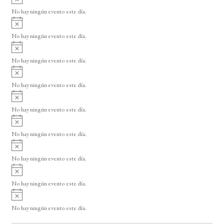
v
o
No hay ningún evento este día.
i
A
s
v
o
No hay ningún evento este día.
i
A
s
v
o
No hay ningún evento este día.
i
A
s
v
o
No hay ningún evento este día.
i
A
s
v
o
No hay ningún evento este día.
i
A
s
v
o
No hay ningún evento este día.
i
A
s
v
o
No hay ningún evento este día.
i
A
s
v
o
No hay ningún evento este día.
i
A
s
v
o
No hay ningún evento este día.
i
s