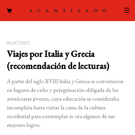
CATÁLOGO
01/07/2025
AUTORES
Expand
Viajes por Italia y Grecia
el
ACTUALIDAD
Expand
(recomendación de lecturas)
menú
el
hijo
PODCAST
menú
A partir del siglo XVIII Italia y Grecia se convirtieron
hijo
LA EDITORIAL
en lugares de culto y peregrinación obligada de los
Expand
aristócratas jóvenes, cuya educación se consideraba
el
FOREIGN RIGHTS
incompleta hasta visitar la cuna de la cultura
menú
occidental para contemplar
in situ
algunos de sus
hijo
CONTACTO
mayores logros.
MI CUENTA