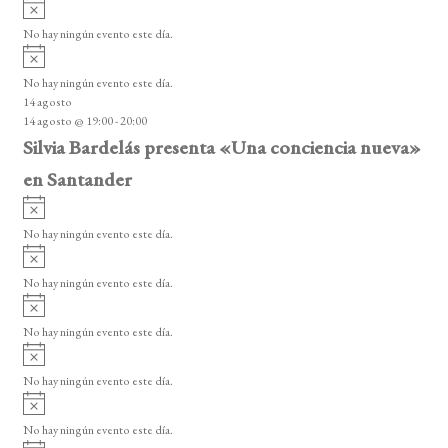
A
s
v
o
No hay ningún evento este día.
i
A
s
v
o
No hay ningún evento este día.
i
14 agosto
s
14 agosto @ 19:00
-
20:00
o
Silvia Bardelás presenta «Una conciencia nueva»
en Santander
A
v
No hay ningún evento este día.
i
A
s
v
o
No hay ningún evento este día.
i
A
s
v
o
No hay ningún evento este día.
i
A
s
v
o
No hay ningún evento este día.
i
A
s
v
o
No hay ningún evento este día.
i