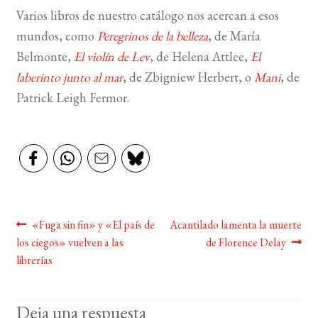
Varios libros de nuestro catálogo nos acercan a esos
BUSCAR
mundos, como
Peregrinos de la belleza
, de María
Belmonte,
El violín de Lev
, de Helena Attlee,
El
LISTA DE LIBROS
laberinto junto al mar
, de Zbigniew Herbert, o
Mani
, de
Patrick Leigh Fermor.
Navegación
Anterior:
Siguiente:
«Fuga sin fin» y «El país de
Acantilado lamenta la muerte
los ciegos» vuelven a las
de Florence Delay
de
librerías
entradas
Deja una respuesta