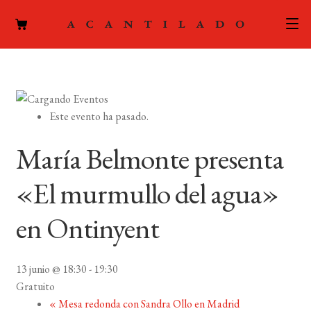
CATÁLOGO
AUTORES
Expand
Este evento ha pasado.
el
ACTUALIDAD
Expand
menú
María Belmonte presenta
el
hijo
PODCAST
menú
«El murmullo del agua»
hijo
LA EDITORIAL
Expand
en Ontinyent
el
FOREIGN RIGHTS
menú
hijo
13 junio @ 18:30
-
19:30
CONTACTO
Gratuito
«
Mesa redonda con Sandra Ollo en Madrid
MI CUENTA