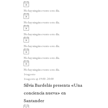
A
v
No hay ningún evento este día.
i
A
s
v
o
No hay ningún evento este día.
i
A
s
v
o
No hay ningún evento este día.
i
A
s
v
o
No hay ningún evento este día.
i
A
s
v
o
No hay ningún evento este día.
i
A
s
v
o
No hay ningún evento este día.
i
14 agosto
s
14 agosto @ 19:00
-
20:00
o
Silvia Bardelás presenta «Una
conciencia nueva» en
Santander
A