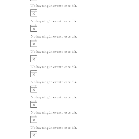
v
o
No hay ningún evento este día.
i
A
s
v
o
No hay ningún evento este día.
i
A
s
v
o
No hay ningún evento este día.
i
A
s
v
o
No hay ningún evento este día.
i
A
s
v
o
No hay ningún evento este día.
i
A
s
v
o
No hay ningún evento este día.
i
A
s
v
o
No hay ningún evento este día.
i
A
s
v
o
No hay ningún evento este día.
i
A
s
v
o
No hay ningún evento este día.
i
A
s