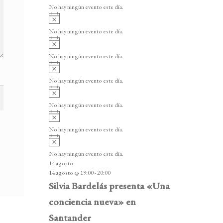
v
v
o
No hay ningún evento este día.
i
e
A
s
v
n
o
No hay ningún evento este día.
i
A
t
s
v
o
No hay ningún evento este día.
o
i
A
s
s
v
o
No hay ningún evento este día.
i
A
s
v
o
No hay ningún evento este día.
i
A
s
v
o
No hay ningún evento este día.
i
A
s
v
o
No hay ningún evento este día.
i
14 agosto
s
14 agosto @ 19:00
-
20:00
o
Silvia Bardelás presenta «Una
conciencia nueva» en
Santander