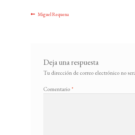
Navegación
Anterior:
Miguel Requena
de
entradas
Deja una respuesta
Tu dirección de correo electrónico no ser
Comentario
*