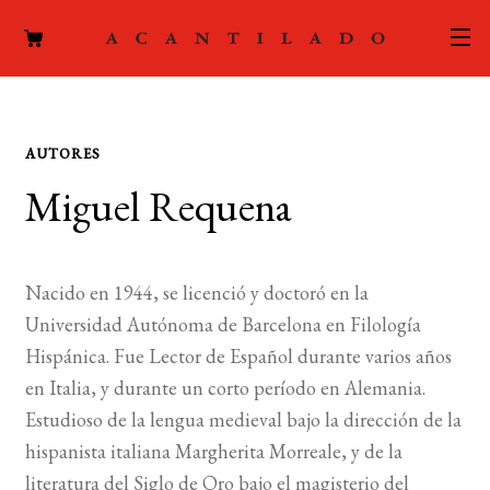
CATÁLOGO
AUTORES
AUTORES
Expand
Miguel Requena
el
ACTUALIDAD
Expand
menú
el
hijo
PODCAST
menú
Nacido en 1944, se licenció y doctoró en la
hijo
LA EDITORIAL
Universidad Autónoma de Barcelona en Filología
Expand
Hispánica. Fue Lector de Español durante varios años
el
FOREIGN RIGHTS
en Italia, y durante un corto período en Alemania.
menú
Estudioso de la lengua medieval bajo la dirección de la
hijo
CONTACTO
hispanista italiana Margherita Morreale, y de la
literatura del Siglo de Oro bajo el magisterio del
MI CUENTA