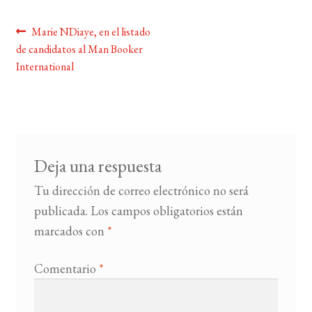
Navegación
Anterior:
Marie NDiaye, en el listado
BUSCAR
de candidatos al Man Booker
de
International
LISTA DE LIBROS
entradas
Deja una respuesta
Tu dirección de correo electrónico no será
publicada.
Los campos obligatorios están
marcados con
*
Comentario
*