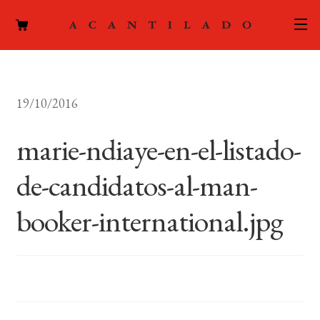
CATÁLOGO
19/10/2016
AUTORES
Expand
el
marie-ndiaye-en-el-listado-
ACTUALIDAD
Expand
menú
el
hijo
de-candidatos-al-man-
PODCAST
menú
hijo
booker-international.jpg
LA EDITORIAL
Expand
el
FOREIGN RIGHTS
menú
hijo
CONTACTO
MI CUENTA