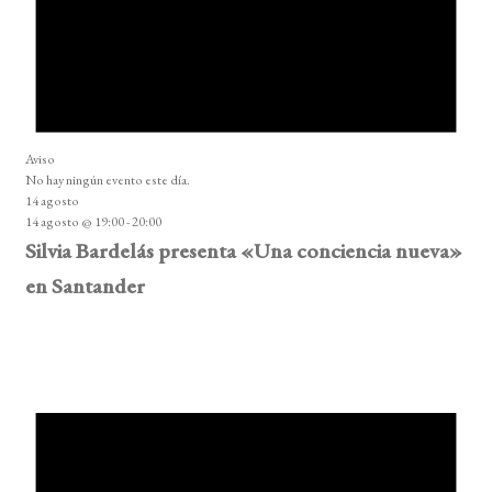
Aviso
No hay ningún evento este día.
14 agosto
14 agosto @ 19:00
-
20:00
Silvia Bardelás presenta «Una conciencia nueva»
en Santander