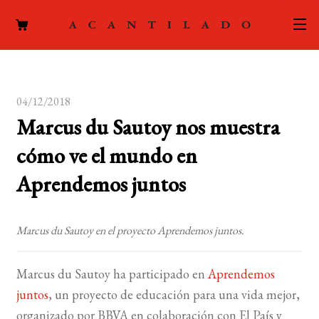
CATÁLOGO
04/12/2018
AUTORES
Expand
Marcus du Sautoy nos muestra
el
ACTUALIDAD
Expand
cómo ve el mundo en
menú
el
hijo
PODCAST
Aprendemos juntos
menú
hijo
LA EDITORIAL
Expand
Marcus du Sautoy en el proyecto Aprendemos juntos.
el
FOREIGN RIGHTS
menú
Marcus du Sautoy ha participado en
Aprendemos
hijo
CONTACTO
juntos
, un proyecto de educación para una vida mejor,
organizado por BBVA en colaboración con El País y
MI CUENTA